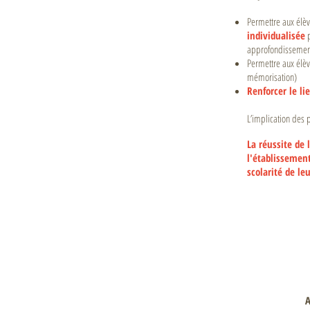
Permettre aux élèv
individualisée
p
approfondissemen
Permettre aux élè
mémorisation)
Renforcer le li
L’implication des 
La réussite de 
l'établissemen
scolarité de le
A