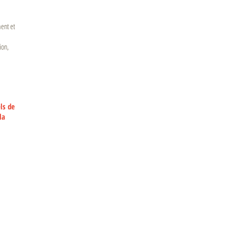
ent et
ion,
els de
la