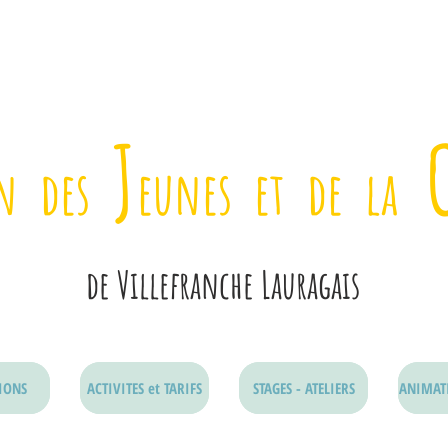
J
on des
eunes et de la
de
Villefranche Lauragais
IONS
ACTIVITES et TARIFS
STAGES - ATELIERS
ANIMAT