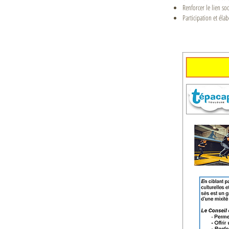
Renforcer le lien soc
Participation et éla