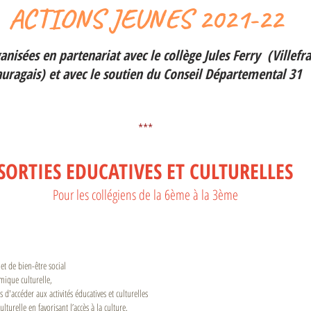
ACTIONS JEUNES 2021-22
ganisées en partenariat avec le collège Jules Ferry (Villefr
auragais) et avec le soutien du Conseil Départemental 31
***
SORTIES EDUCATIVES ET CULTURELLES
Pour les collégiens de la 6ème à la 3ème
et de bien-être social
mique culturelle,
 d'accéder aux activités éducatives et culturelles
ulturelle en favorisant l’accès à la culture.