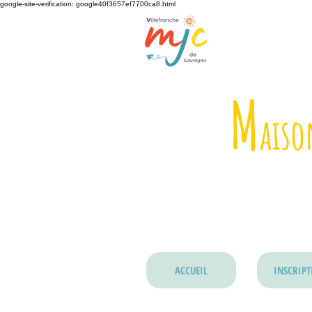
google-site-verification: google40f3657ef7700ca8.html
M
ais
ACCUEIL
INSCRIPT