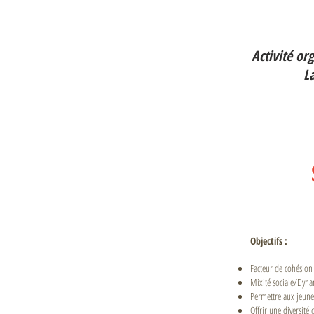
Activité or
L
Objectifs :
Facteur de cohésion 
Mixité sociale/Dyna
Permettre aux jeunes
Offrir une diversité c