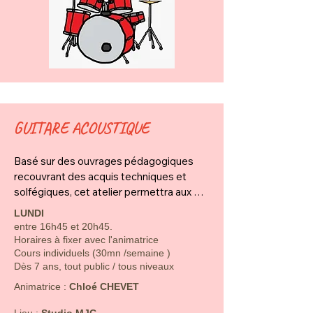
GUITARE ACOUSTIQUE
Basé sur des ouvrages pédagogiques 
recouvrant des acquis techniques et 
solfégiques, cet atelier permettra aux 
participants d'acquérir ou de 
LUNDI
perfectionner la maîtrise de leur 
entre 16h45 et 20h45.
instrument et s'attachera aussi à 
Horaires à fixer avec l'animatrice
développer leur approche rythmique, 
Cours individuels (30mn /semaine )
Dès 7 ans, tout public / tous niveaux
mélodique et harmonique. 

​​​Animatrice :
Chloé CHEVET
La musique étant aussi un art de l'écoute 