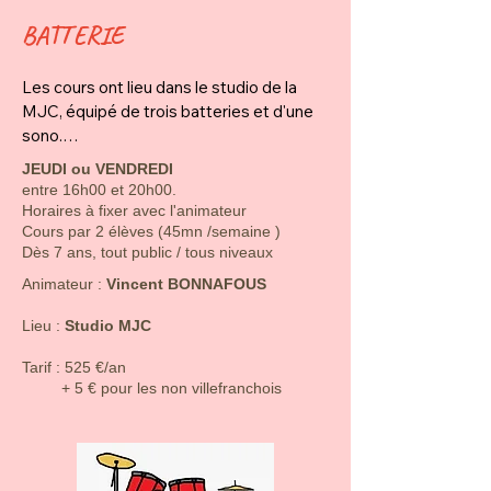
BATTERIE
Les cours ont lieu dans le studio de la 
MJC, équipé de trois batteries et d'une 
sono.

Chaque élève a ses baguettes, sa 
JEUDI ou VENDREDI
méthode, un porte vue, de quoi noter 
entre 16h00 et 20h00.
(stylo, cahier) et des bouchons pour 
Horaires à fixer avec l'animateur
protéger ses oreilles.

Cours par 2 élèves (45mn /semaine )
Dès 7 ans, tout public / tous niveaux
On apprend la batterie via le solfège 
​​​Animateur :
Vincent BONNAFOUS
rythmique (un peu), la technique (les 
Lieu :
Studio MJC
rudiments, la coordination) l'écoute. On 
aborde différents styles (rock, jazz, 
​​Tarif : 525 €/an
musique du monde).

+ 5 € pour les non villefranchois
Le but est de se faire plaisir. 

On partage ce qu'on a appris lors du 
spectacle de fin d'année...