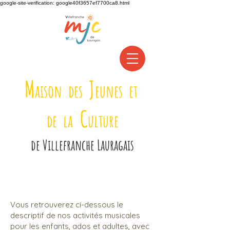
google-site-verification: google40f3657ef7700ca8.html
M
J
aison des
eunes et
C
de la
ulture
de
Villefranche Lauragais
MUSIQUE
Vous retrouverez ci-dessous le
descriptif de nos activités musicales
pour les enfants, ados et adultes, avec