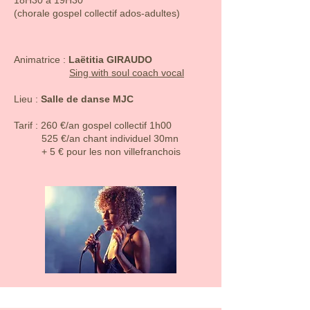
18H30 à 19H30
émotions, apprendre à respirer, à écouter 
(chorale gospel collectif ados-adultes)
leurs corps, pour trouver un rythme une 
justesse et une musicalité. 

​​​Animatrice :
Laëtitia GIRAUDO
Chorale gospel SING WITH SOUL :

Sing with soul coach vocal
La chorale gospel sera axée sur le lâcher 
prise, le partage, les émotions, le ressenti 
Lieu :
Salle de danse MJC
de cette musique puissante qu'est le 
Gospel !
​​Tarif : 260 €/an gospel collectif 1h00
525 €/an chant individuel 30mn
+ 5 € pour les non villefranchois