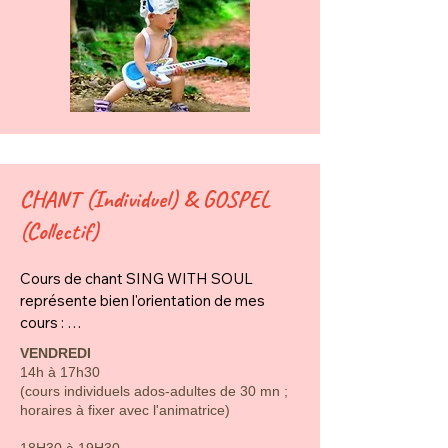
CHANT (Individuel) & GOSPEL
(Collectif)
Cours de chant SING WITH SOUL 
représente bien l'orientation de mes 
cours : 

On chante avec son âme, ses émotions 
VENDREDI
autour de la technique ! ! !

14h à 17h30
Le chant est un moyen d’expression par 
(cours individuels ados-adultes de 30 mn ;
lequel les enfants, adolescents et 
horaires à fixer avec l'animatrice)
adultes vont pouvoir exprimer des 