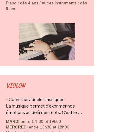
Piano : dès 4 ans / Autres instruments : dès
les progrès effectués.
9 ans
VIOLON
- Cours individuels classiques :

​La musique permet d'exprimer nos 
émotions au delà des mots. C'est le 
langage de l'âme. Pour cela la pédagogie 
MARDI
entre 17h30 et 19h00
utilisée accorde autant d'importance à la 
MERCREDI
entre 13h30 et 18h00
technique du violon qu'au plaisir de jouer.
