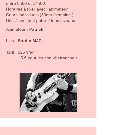
- Gammes

entre 8h00 et 14h00.
- Improvisation Rock, Blues, Jazz Rock, 
Horaires à fixer avec l'animateur
Metal, Fusion

Cours individuels (30mn /semaine )
Dès 7 ans, tout public / tous niveaux
- Techniques avancées : legato, tapping, 
sweeping, vibrato, etc.

​​​Animateur :
Patrick
 - Programme personnalisé en fonction 
Lieu :
Studio MJC
des objectifs de chacun

​​Tarif : 525 €/an
Matériel :

+ 5 € pour les non villefranchois
- Prévoir sa guitare, son câble (jack) et 
son accordeur