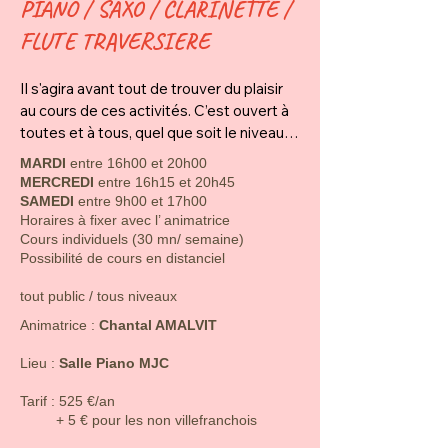
PIANO / SAXO / CLARINETTE /
FLUTE TRAVERSIERE
Il s'agira avant tout de trouver du plaisir 
au cours de ces activités. C’est ouvert à 
toutes et à tous, quel que soit le niveau.

L'acquisition des connaissances 
MARDI
entre 16h00 et 20h00
pratiques, techniques et théoriques se 
MERCREDI
entre 16h15 et 20h45
fera pendant le cours en rapport avec le 
SAMEDI
entre 9h00 et 17h00
ou les morceaux travaillés. Ceux-ci seront 
Horaires à fixer avec l’ animatrice
Cours individuels (30 mn/ semaine)
choisis d'un commun accord entre 
Possibilité de cours en distanciel
l'animateur et l'élève, en fonction de son 
niveau et de ses goûts musicaux. 

tout public / tous niveaux
​​​Animatrice :
Chantal AMALVIT
Les instruments à vent seront à louer 
(nous pourrons vous recommander une 
Lieu :
Salle Piano MJC
enseigne). 

​​Tarif : 525 €/an
L'année terminée, il sera possible de la 
+ 5 € pour les non villefranchois
conclure par une prestation qui validera 