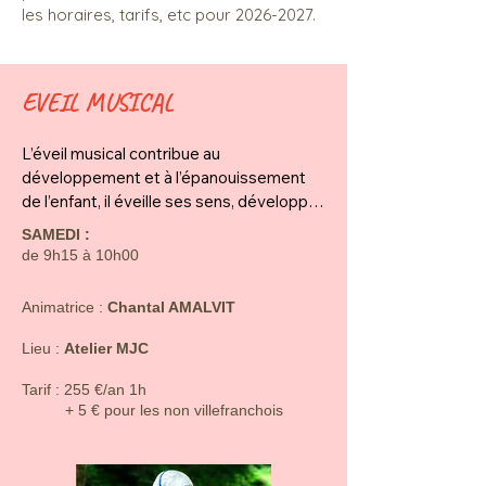
les horaires, tarifs, etc pour
2026-2027
.
EVEIL MUSICAL
L’éveil musical contribue au 
développement et à l’épanouissement 
de l’enfant, il éveille ses sens, développe 
sa motricité et lui permet de s’exprimer.

SAMEDI :
C’est la découverte par le chant, les 
de 9h15 à 10h00
contes, les sons, l’imaginaire, le jeu, la 
découverte de multiples instruments 
​​​Animatrice :
Chantal AMALVIT
ainsi qu’une base de culture musicale.

Lieu :
Atelier MJC
La musique va l’aider dans tous les 
​​Tarif : 255 €
/an 1h​​
apprentissages fondamentaux :

+ 5 € pour les non villefranchois
motricité, découverte corporelle, 
créativité, écoute, attention et 
socialisation.